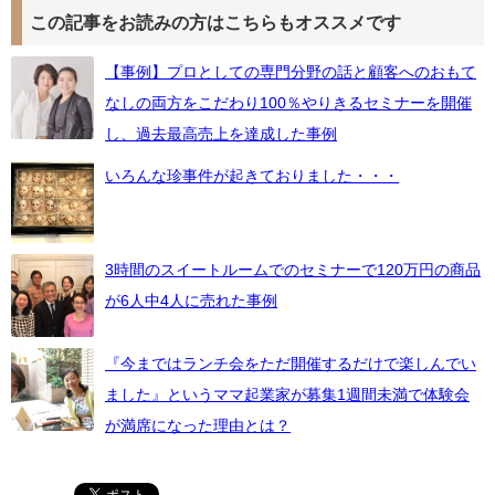
この記事をお読みの方はこちらもオススメです
【事例】プロとしての専門分野の話と顧客へのおもて
なしの両方をこだわり100％やりきるセミナーを開催
し、過去最高売上を達成した事例
いろんな珍事件が起きておりました・・・
3時間のスイートルームでのセミナーで120万円の商品
が6人中4人に売れた事例
『今まではランチ会をただ開催するだけで楽しんでい
ました』というママ起業家が募集1週間未満で体験会
が満席になった理由とは？