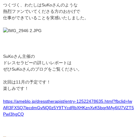
つくづく、わたしはSuKoさんのような
熱烈ファンでいてくださる方のおかげで
仕事ができていることを実感いたしました。
SuKoさん主催の
ドレスセラピーの詳しいレポートは
ぜひSuKoさんのブログをご覧ください。
次回は11月の予定です！
楽しみです！
https://ameblo.jp/dresstherapist/entry-12522478635.html?fbclid=Iw
AR3FXSQ7lecdmGvNQ0z5Y9TYcdRbXHKznXvK5bqrMAy6fJ7VZT5
PwI3hgCQ