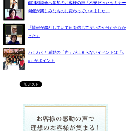
個別相談会へ参加のお客様の声「不安だったセミナー
開催が楽しみなものに変わっていきました」
『情報が錯乱していて何を信じて良いのか分からなか
った』
わくわくと感動の「声」が止まらないイベントは「○
○」がポイント
ラグジュア