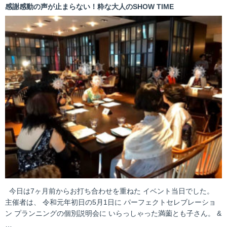
感謝感動の声が止まらない！粋な大人のSHOW TIME
今日は7ヶ月前からお打ち合わせを重ねた イベント当日でした。
主催者は、 令和元年初日の5月1日に パーフェクトセレブレーショ
ン プランニングの個別説明会に いらっしゃった満薗とも子さん。 &
…