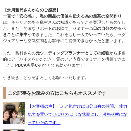
【永川雅代さんからのご感想】
一言で「安心感」。私の商品の価値を伝える為の最高の空間作り
は、キャリアのある島村さんの知識があってこそ実現したものでし
た。また、的確なサポートのお陰で、
セミナー当日の自分のやるべ
きことに集中
ができました。これをもし一人でやっていたら、ラグ
ジュアリーな空気空間をお客様にご提供できなかったと想います。
また、島村さんの
元ウエディングプランナーとしての経験
から多角
的にアドバイスをいただき、質のいい内容でセミナーを構築できま
した。
PDCAも早い
のでとても助かります！
引き続き、どうぞよろしくお願いいたします。
この記事をお読みの方はこちらもオススメです
【お客様の声】「ふと気付けば自分自身の時間、 体力
気力を置いてけぼりの ような状態にし、激務状態にな
っていたのです」