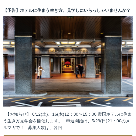
【予告】ホテルに住まう生き方、見学しにいらっしゃいませんか？
【お知らせ】 6/12(土)、16(木)12：30〜15：00 帝国ホテルに住ま
う生き方見学会を開催します。 申込開始は、5/29(日)21：00のメ
ルマガで！ 募集人数は、各回 …