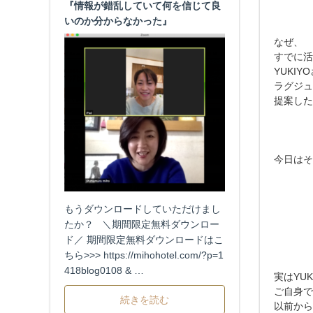
『情報が錯乱していて何を信じて良
いのか分からなかった』
なぜ、
すでに活
YUKIY
ラグジュ
提案した
今日はそ
もうダウンロードしていただけまし
たか？ ＼期間限定無料ダウンロー
ド／ 期間限定無料ダウンロードはこ
ちら>>> https://mihohotel.com/?p=1
418blog0108 & …
実はYUK
ご自身で
続きを読む
以前から