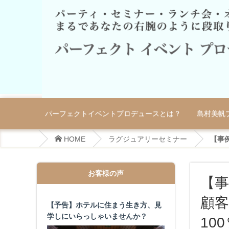
パーフェクトイベントプロデュースとは？
島村美帆
HOME
ラグジュアリーセミナー
【事例
お客様の声
【
顧
【予告】ホテルに住まう生き方、見
学しにいらっしゃいませんか？
10