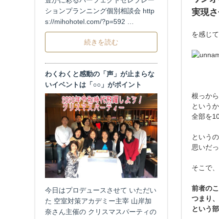
豊かに彩るパーフェクトセレブレー
ションプランニング個別相談会 http
実現さ
s://mihohotel.com/?p=592 …
を感じて
続きを読む
わくわくと感動の「声」が止まらな
いイベントは「○○」がポイント
根っから
というか
全部を1
というの
思いだっ
そこで、
前者のこ
今日はプロデュースさせて いただい
つまり、
た 空室対策アカデミー主宰 山岸加
という部
奈さん主催の クリスマスパーティの