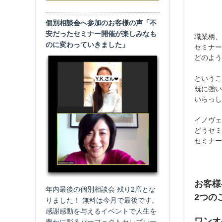
個別相談会へ参加のお客様の声「不
安だったセミナー開催が楽しみなも
職業柄、
のに変わっていきました」
セミナー
どのよう
というこ
既に強い
いらっし
イノヴェ
どうセミ
セミナー
お客様
年内最後の個別相談会 残り2席とな
2つの
りました！ 無料は今月で最後です。
感謝感動を与えるイベントで人生を
ワンオ