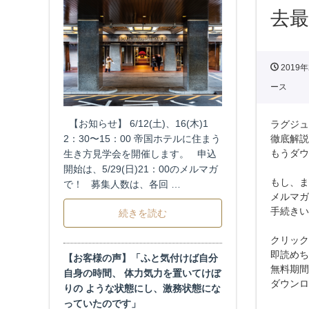
去
2019年
ース
【お知らせ】 6/12(土)、16(木)1
ラグジュ
2：30〜15：00 帝国ホテルに住まう
徹底解説
もうダウ
生き方見学会を開催します。 申込
開始は、5/29(日)21：00のメルマガ
もし、ま
で！ 募集人数は、各回 …
メルマガ
手続きい
続きを読む
クリック
即読めち
【お客様の声】「ふと気付けば自分
無料期間
自身の時間、 体力気力を置いてけぼ
ダウンロ
りの ような状態にし、激務状態にな
っていたのです」