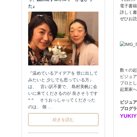
電子書籍
た』
詳しく書
ぜひお読
数々の起
『温めているアイデアを 世に出して
ビジュア
みたいと 少しでも思っている方』
プロとし
は、 言い訳不要で、 島村美帆に会
起業家へ
いに来てくださるのが 良さそうです
^ ^ そうおっしゃってくださった
ビジュア
のは、 個 …
プログラ
YUKI
続きを読む