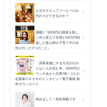
なぜホテルってコーヒーのお
代わりができるのか？
連載2『5000円の講座を新し
く作り変えて年商1700万円到
達した富山県の子育て中の女
性が行った3つのこと』
「高客単価にする方法がわか
らない人が読む本」5000円の
ランチ会から月商7桁！2人の
起業家のキセキのインタビュー電子書籍 無
料ダウンロード
初めまして！島村美帆です