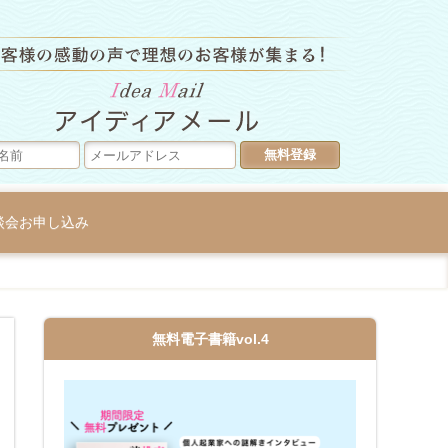
ラグジュア
談会お申し込み
無料電子書籍vol.4