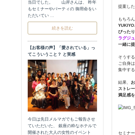
当日でした。 山岸さんは、 昨年
提案した
もセミナーやパーティの 御用命をい
ただいてい …
もちろん
YUKI
続きを読む
ぴったり
ラグジュ
一緒に提
【お客様の声】「愛されている」っ
てこういうこと？ と実感
そうする
ご自身は
集中する
結果、
お
ストレー
満足感を
今日は先日メルマガでもご報告させ
ていただいた、 銀座の粋なホテルで
開催された大人の女性のイベント
セミナー