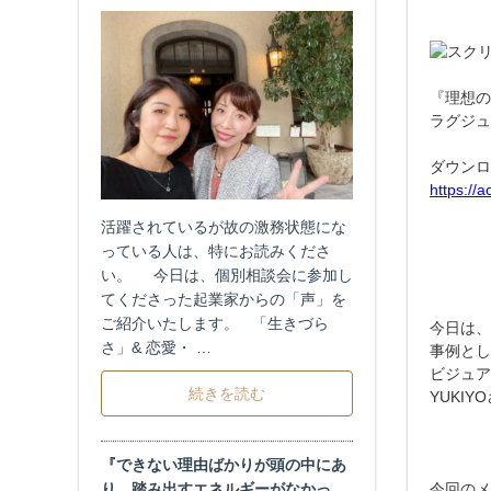
『理想の
ラグジュ
ダウンロ
https://
活躍されているが故の激務状態にな
っている人は、特にお読みくださ
い。 今日は、個別相談会に参加し
てくださった起業家からの「声」を
ご紹介いたします。 「生きづら
今日は、
さ」& 恋愛・ …
事例とし
ビジュア
続きを読む
YUKI
『できない理由ばかりが頭の中にあ
り、踏み出すエネルギーがなかっ
今回のメ