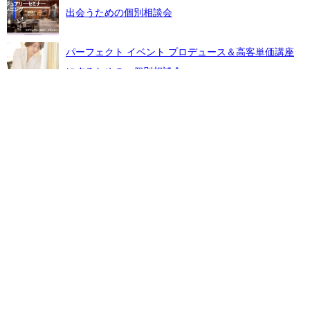
出会うための個別相談会
パーフェクト イベント プロデュース＆高客単価講座
にするための 個別相談会
「感謝感動を与えるイベントで人生を豊かにする本」
電子書籍無料ダウンロードお申込み
ラグビーW杯日本代表チームを見てなぜ人は感動する
のか？には3つのポイントがあった！
ラグジュア