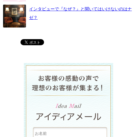
インタビューで『なぜ？』と聞いてはいけないのはナ
ゼ？
ラグジュア