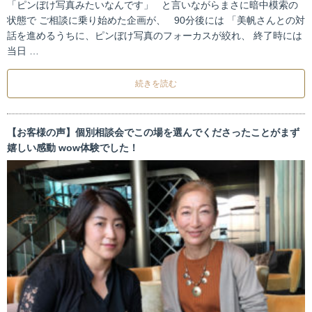
「ピンぼけ写真みたいなんです」 と言いながらまさに暗中模索の
状態で ご相談に乗り始めた企画が、 90分後には 「美帆さんとの対
話を進めるうちに、ピンぼけ写真のフォーカスが絞れ、 終了時には
当日 …
続きを読む
【お客様の声】個別相談会でこの場を選んでくださったことがまず
嬉しい感動 wow体験でした！