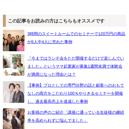
この記事をお読みの方はこちらもオススメです
3時間のスイートルームでのセミナーで120万円の商品
が6人中4人に売れた事例
『今まではランチ会をただ開催するだけで楽しんでい
ました』というママ起業家が募集1週間未満で体験会
が満席になった理由とは？
【事例】プロとしての専門分野の話と顧客へのおもて
なしの両方をこだわり100％やりきるセミナーを開催
し、過去最高売上を達成した事例
お客様の声のご紹介「講座に通っている生徒様の継続
率を高められずに悩んでました」