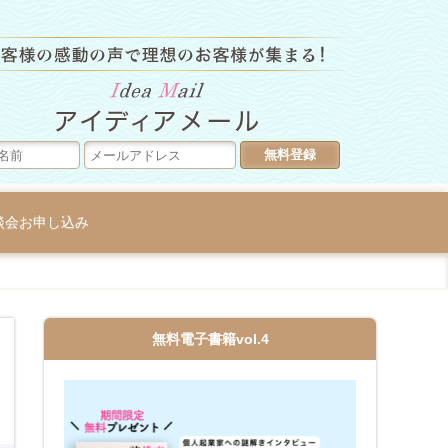
ラグジュア
談会お申し込み
無料電子書籍vol.4