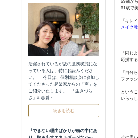
59歳か
61歳で
「キレイ
メイク教
「同じよ
応援する
活躍されているが故の激務状態にな
っている人は、特にお読みくださ
「自分ら
い。 今日は、個別相談会に参加し
ファッシ
てくださった起業家からの「声」を
ご紹介いたします。 「生きづら
というこ
さ」& 恋愛・ …
いらっし
続きを読む
『できない理由ばかりが頭の中にあ
その思い
り、踏み出すエネルギーがなかっ