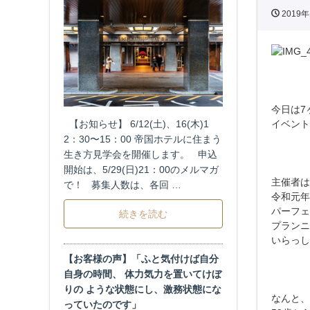
2019年
今日は7
【お知らせ】 6/12(土)、16(木)1
イベント
2：30〜15：00 帝国ホテルに住まう
生き方見学会を開催します。 申込
開始は、5/29(日)21：00のメルマガ
主催者は
で！ 募集人数は、各回 …
令和元年
パーフェ
続きを読む
プランニ
いらっし
【お客様の声】「ふと気付けば自分
自身の時間、 体力気力を置いてけぼ
りの ような状態にし、激務状態にな
なんと、
っていたのです」