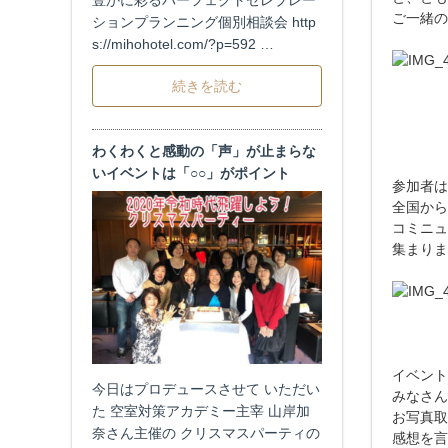
豊かに彩るパーフェクトセレブレー
ご一緒の
ションプランニング個別相談会 http
s://mihohotel.com/?p=592 …
続きを読む
わくわくと感動の「声」が止まらな
いイベントは「○○」がポイント
参加者は
全国から
コミニュ
集まりま
イベント
今日はプロデュースさせて いただい
みなさん
た 空室対策アカデミー主宰 山岸加
お写真取
奈さん主催の クリスマスパーティの
感想を言