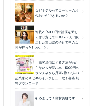
なぜホテルってコーヒーのお
代わりができるのか？
連載2『5000円の講座を新し
く作り変えて年商1700万円到
達した富山県の子育て中の女
性が行った3つのこと』
「高客単価にする方法がわか
らない人が読む本」5000円の
ランチ会から月商7桁！2人の
起業家のキセキのインタビュー電子書籍 無
料ダウンロード
初めまして！島村美帆です