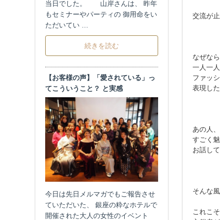
当日でした。 山岸さんは、 昨年
もセミナーやパーティの 御用命をい
交流が止
ただいてい …
続きを読む
なぜなら
一人一人
【お客様の声】「愛されている」っ
ファッシ
表現した
てこういうこと？ と実感
あの人、
すごく魅
お話して
そんな風
今日は先日メルマガでもご報告させ
ていただいた、 銀座の粋なホテルで
これこそ
開催された大人の女性のイベント