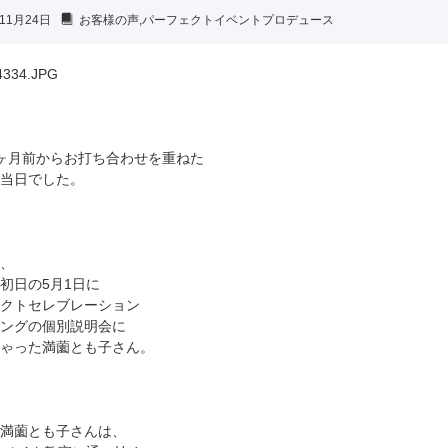
11月24日
お客様の声
,
パーフェクトイベントプロデュース
ヶ月前からお打ち合わせを重ねた
当日でした。
、
初日の5月1日に
クトセレブレーション
ングの個別説明会に
ゃった満薗とも子さん。
満薗とも子さんは、