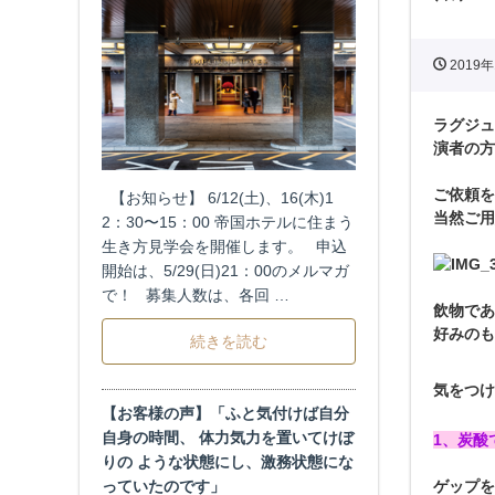
2019年
ラグジュ
演者の方
ご依頼を
【お知らせ】 6/12(土)、16(木)1
当然ご用
2：30〜15：00 帝国ホテルに住まう
生き方見学会を開催します。 申込
開始は、5/29(日)21：00のメルマガ
で！ 募集人数は、各回 …
飲物であ
好みのも
続きを読む
気をつけ
【お客様の声】「ふと気付けば自分
自身の時間、 体力気力を置いてけぼ
1、炭酸
りの ような状態にし、激務状態にな
っていたのです」
ゲップを