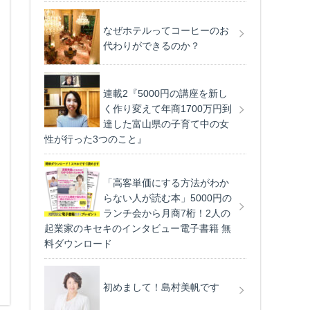
なぜホテルってコーヒーのお
代わりができるのか？
連載2『5000円の講座を新し
く作り変えて年商1700万円到
達した富山県の子育て中の女
ラグジュアリーなホテル空間を活用する ビジネスアイディアメール登録
性が行った3つのこと』
「高客単価にする方法がわか
らない人が読む本」5000円の
ランチ会から月商7桁！2人の
起業家のキセキのインタビュー電子書籍 無
料ダウンロード
初めまして！島村美帆です