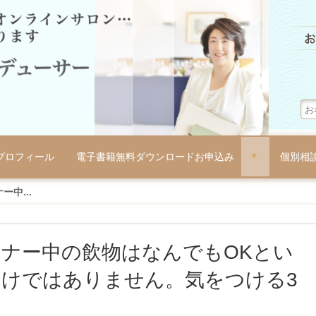
プロフィール
電子書籍無料ダウンロードお申込み
個別相
d
ー中...
ナー中の飲物はなんでもOKとい
わけではありません。気をつける3