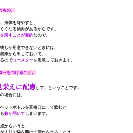
のもの。
、身体を冷やすと、
くくなる傾向があるからです。
を潤すことが目的
なので。
物しか用意できないときには、
蔵庫から出しておいて、
るので
コースター
を用意しておきます。
ローをつけること。
見栄えに配慮
して、ということです。
の場合には。
ペットボトルを直接口にして飲むと
も
脇が開いて
しまいます。
点からいうと、
が人前で脇を開けて所作をすることは