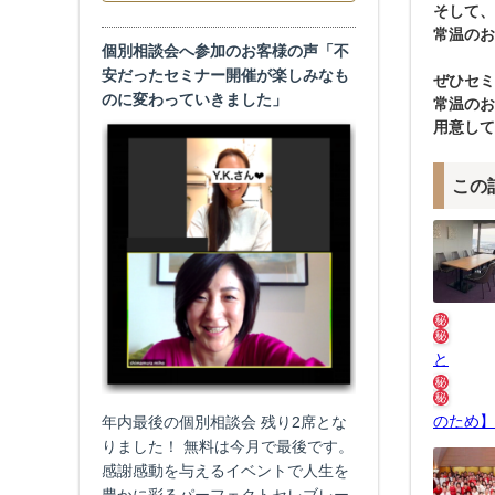
そして、
常温のお
個別相談会へ参加のお客様の声「不
安だったセミナー開催が楽しみなも
ぜひセミ
のに変わっていきました」
常温のお
用意して
この
と
のため】
年内最後の個別相談会 残り2席とな
りました！ 無料は今月で最後です。
感謝感動を与えるイベントで人生を