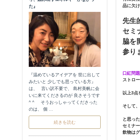
品に欠け
た』
先生
セミ
脇を
参り
口紅問題
『温めているアイデアを 世に出して
ストロー
みたいと 少しでも思っている方』
は、 言い訳不要で、 島村美帆に会
以上3点
いに来てくださるのが 良さそうです
^ ^ そうおっしゃってくださった
そして、
のは、 個 …
と思った
続きを読む
セミナー
飲物はグ