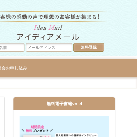
ラグジュア
談会お申し込み
無料電子書籍vol.4