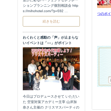
豊かに彩るパーフェクトセレブレー
ションプランニング個別相談会 http
s://mihohotel.com/?p=592 …
つのポイ
続きを読む
わくわくと感動の「声」が止まらな
いイベントは「○○」がポイント
今日はプロデュースさせて いただい
た 空室対策アカデミー主宰 山岸加
奈さん主催の クリスマスパーティの