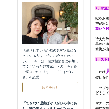
2、常温
喉やお腹
声が出に
乾いた喉
冷えた飲
早めに冷
水滴が出
活躍されているが故の激務状態にな
っている人は、特にお読みくださ
3、スト
い。 今日は、個別相談会に参加し
てくださった起業家からの「声」を
ご紹介いたします。 「生きづら
これは
さ」& 恋愛・ …
特に女性
続きを読む
コップや
どうして
『できない理由ばかりが頭の中にあ
マナーの
特に女性
り、踏み出すエネルギーがなかっ