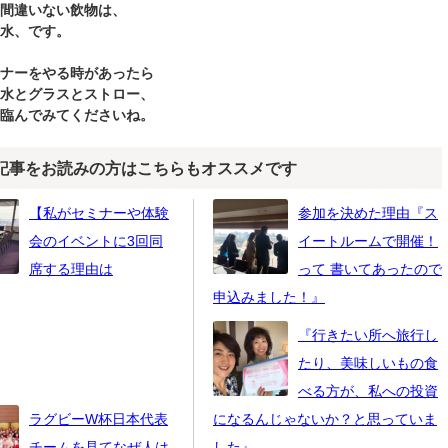
間違いない飲物は、
水、です。
ナーをやる時があったら
水とグラスとストロー、
臨んでみてくださいね。
記事をお読みの方はこちらもオススメです
【私がセミナーや体験
参加を決めた理由『ス
会のイベントに3回同
イートルームで開催！
席する理由は
って 書いてあったので
申込みました！』
『行きたい所へ旅行し
たり、美味しいもの食
べる方が、私への投資
ラグビーW杯日本代表
になるんじゃないか？と思っていま
チームを見てなぜ人は
した』