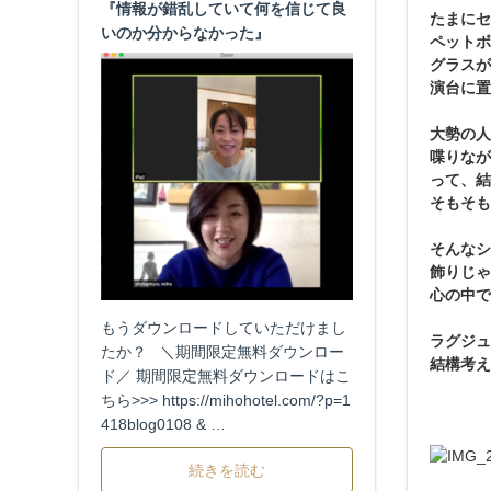
『情報が錯乱していて何を信じて良
たまにセ
いのか分からなかった』
ペットボ
グラスが
演台に置
大勢の人
喋りなが
って、結
そもそも
そんなシ
飾りじゃ
心の中で
もうダウンロードしていただけまし
ラグジュ
たか？ ＼期間限定無料ダウンロー
結構考え
ド／ 期間限定無料ダウンロードはこ
ちら>>> https://mihohotel.com/?p=1
418blog0108 & …
続きを読む