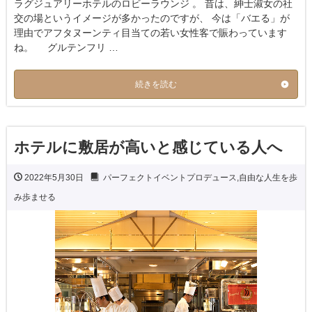
ラグジュアリーホテルのロビーラウンジ 。 昔は、紳士淑女の社
交の場というイメージが多かったのですが、 今は「バエる」が
理由でアフタヌーンティ目当ての若い女性客で賑わっています
ね。 グルテンフリ …
続きを読む
ホテルに敷居が高いと感じている人へ
2022年5月30日
パーフェクトイベントプロデュース
,
自由な人生を歩
み歩ませる