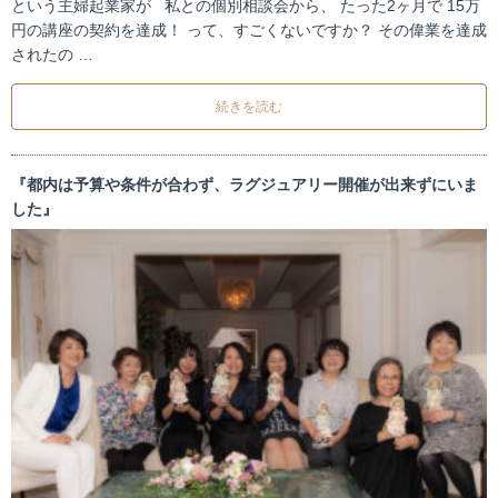
という主婦起業家が 私との個別相談会から、 たった2ヶ月で 15万
円の講座の契約を達成！ って、すごくないですか？ その偉業を達成
されたの …
続きを読む
『都内は予算や条件が合わず、ラグジュアリー開催が出来ずにいま
した』