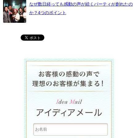
なぜ数日経っても感動の声が続くパーティが創れたの
か？4つのポイント
ラグジュア